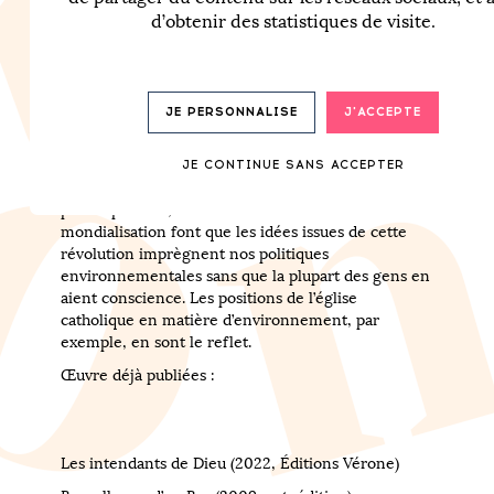
d’obtenir des statistiques de visite.
Né à Bruxelles en 1961.
Depuis 2014 je me passionne en autodidacte sur les
liens entre science, politique et religion,
thématique peu étudiée en France mais
JE PERSONNALISE
J'ACCEPTE
omniprésente dans le monde anglo-saxon, surtout
aux États-Unis. La crise environnementale y est la
cause d’une révolution spirituelle impactant les
JE CONTINUE SANS ACCEPTER
domaines de la religion, de l’éthique et de la
philosophie. Or, les mécanismes de la
mondialisation font que les idées issues de cette
révolution imprègnent nos politiques
environnementales sans que la plupart des gens en
aient conscience. Les positions de l’église
catholique en matière d’environnement, par
exemple, en sont le reflet.
Œuvre déjà publiées :
Les intendants de Dieu (2022, Éditions Vérone)