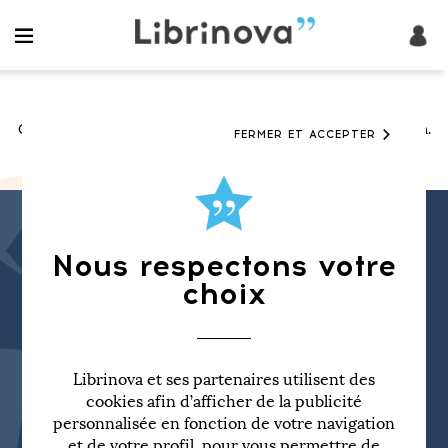
Ce livre n'existe pas (ou plus) sur la boutique en ligne Librinova.
FERMER ET ACCEPTER
Nous respectons votre
choix
publier son livre
Une façon simple de
et
d'être lu.
Librinova et ses partenaires utilisent des
cookies afin d’afficher de la publicité
personnalisée en fonction de votre navigation
et de votre profil, pour vous permettre de